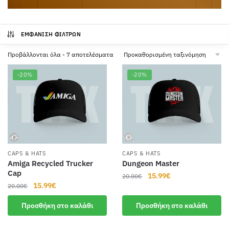
ΕΜΦΆΝΙΣΗ ΦΊΛΤΡΩΝ
Προβάλλονται όλα - 7 αποτελέσματα
-20%
-20%
CAPS & HATS
CAPS & HATS
Amiga Recycled Trucker
Dungeon Master
Cap
Original
Η
15.99
€
20.00
€
Original
Η
15.99
€
20.00
€
price
τρέχουσα
price
τρέχουσα
was:
τιμή
Προσθήκη στο καλάθι
Προσθήκη στο καλάθι
was:
τιμή
20.00€.
είναι:
20.00€.
είναι:
15.99€.