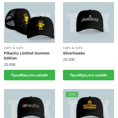
15.99€.
CAPS & HATS
CAPS & HATS
Pikachu Limited Summer
Silverhawks
Edition
20.00
€
20.00
€
Προσθήκη στο καλάθι
Προσθήκη στο καλάθι
-20%