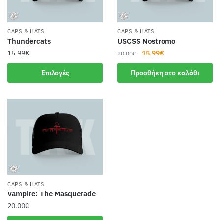
CAPS & HATS
CAPS & HATS
Thundercats
USCSS Nostromo
Original
Η
15.99
€
15.99
€
20.00
€
price
τρέχουσα
Αυτό
Επιλογές
Προσθήκη στο καλάθι
was:
τιμή
το
20.00€.
είναι:
προϊόν
15.99€.
έχει
πολλαπλές
παραλλαγές.
Οι
επιλογές
μπορούν
να
CAPS & HATS
επιλεγούν
Vampire: The Masquerade
στη
20.00
€
σελίδα