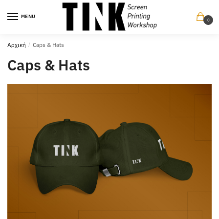
Περπατήστε
Περπατήστε
στην
στο
MENU
0
πλοήγηση
περιεχόμενο
Αρχική
/
Caps & Hats
Caps & Hats