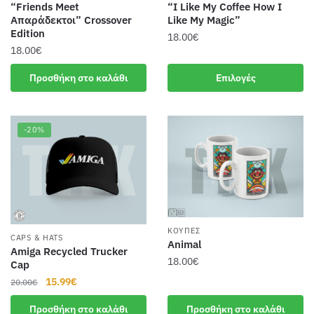
“Friends Meet
“I Like My Coffee How I
Απαράδεκτοι” Crossover
Like My Magic”
Edition
18.00
€
18.00
€
Αυτό
το
Προσθήκη στο καλάθι
Επιλογές
προϊόν
έχει
πολλαπλές
-20%
παραλλαγές.
Οι
επιλογές
μπορούν
να
επιλεγούν
ΚΟΎΠΕΣ
CAPS & HATS
Animal
στη
Amiga Recycled Trucker
18.00
€
σελίδα
Cap
του
Original
Η
15.99
€
20.00
€
προϊόντος
price
τρέχουσα
Προσθήκη στο καλάθι
Προσθήκη στο καλάθι
was:
τιμή