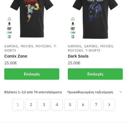
επιλογές
μπορούν
να
επιλεγούν
στη
σελίδα
του
,
,
,
,
,
,
GAMING
MOVIES
ΜΟΥΣΙΚΉ
T-
GAMING
GAMING
MOVIES
,
προϊόντος
SHIRTS
ΜΟΥΣΙΚΉ
T-SHIRTS
Comix Zone
Dark Souls
25.00
€
25.00
€
Αυτό
Αυτό
Επιλογές
Επιλογές
το
το
προϊόν
προϊόν
Βλέπετε 1–12 από 74 αποτελέσματα
έχει
έχει
πολλαπλές
πολλαπλές
1
2
3
4
5
6
7
παραλλαγές.
παραλλαγές.
Οι
Οι
επιλογές
επιλογές
μπορούν
μπορούν