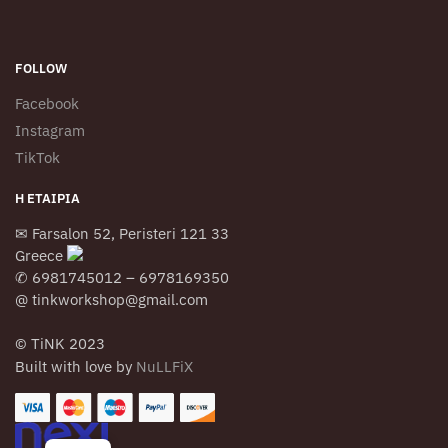
FOLLOW
Facebook
Instagram
TikTok
Η ΕΤΑΙΡΊΑ
✉ Farsalon 52, Peristeri 121 33
Greece
✆ 6981745012 – 6978169350
@ tinkworkshop@gmail.com
© TiNK 2023
Built with love by
NuLLFiX