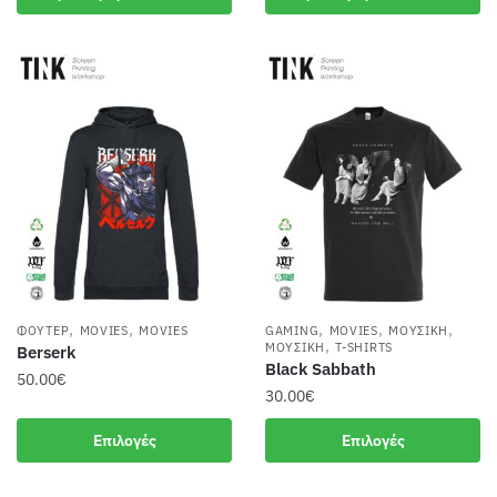
20.00€.
είναι:
15.99€.
,
,
,
,
,
ΦΟΎΤΕΡ
MOVIES
MOVIES
GAMING
MOVIES
ΜΟΥΣΙΚΉ
,
ΜΟΥΣΙΚΉ
T-SHIRTS
Berserk
Black Sabbath
50.00
€
30.00
€
Αυτό
Αυτό
Επιλογές
Επιλογές
το
το
προϊόν
προϊόν
έχει