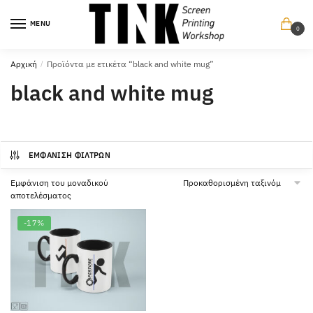
Περπατήστε
Περπατήστε
στην
στο
MENU
0
πλοήγηση
περιεχόμενο
Αρχική
/
Προϊόντα με ετικέτα “black and white mug”
black and white mug
ΕΜΦΆΝΙΣΗ ΦΊΛΤΡΩΝ
Εμφάνιση του μοναδικού
αποτελέσματος
-17%