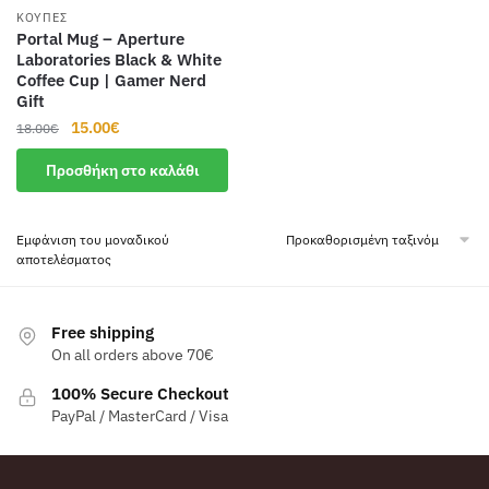
ΚΟΎΠΕΣ
Portal Mug – Aperture
Laboratories Black & White
Coffee Cup | Gamer Nerd
Gift
Original
Η
15.00
€
18.00
€
price
τρέχουσα
Προσθήκη στο καλάθι
was:
τιμή
18.00€.
είναι:
15.00€.
Εμφάνιση του μοναδικού
αποτελέσματος
Free shipping
On all orders above 70€
100% Secure Checkout
PayPal / MasterCard / Visa