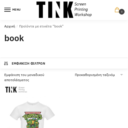
Περπατήστε
Περπατήστε
στην
στο
MENU
0
πλοήγηση
περιεχόμενο
Αρχική
/
Προϊόντα με ετικέτα “book”
book
ΕΜΦΆΝΙΣΗ ΦΊΛΤΡΩΝ
Εμφάνιση του μοναδικού
αποτελέσματος