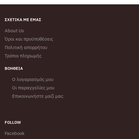
στη
σελίδα
του
ΣΧΕΤΙΚΆ ΜΕ ΕΜΆΣ
προϊόντος
About Us
Όροι και προϋποθέσεις
Πολιτική απορρήτου
Τρόποι πληρωμής
ΒΟΉΘΕΙΑ
Ο λογαριασμός μου
Οι παραγγελίες μου
Επικοινωνήστε μαζί μας
FOLLOW
Facebook