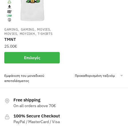
,
,
,
GAMING
GAMING
MOVIES
,
,
MOVIES
ΜΟΥΣΙΚΉ
T-SHIRTS
TMNT
25.00
€
Αυτό
Επιλογές
το
προϊόν
Εμφάνιση του μοναδικού
έχει
αποτελέσματος
πολλαπλές
παραλλαγές.
Οι
Free shipping
επιλογές
On all orders above 70€
μπορούν
100% Secure Checkout
να
PayPal / MasterCard / Visa
επιλεγούν