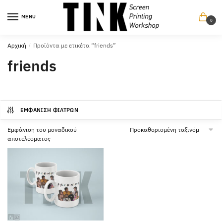
Περπατήστε
Περπατήστε
στην
στο
MENU
0
πλοήγηση
περιεχόμενο
Αρχική
/
Προϊόντα με ετικέτα “friends”
friends
ΕΜΦΆΝΙΣΗ ΦΊΛΤΡΩΝ
Εμφάνιση του μοναδικού
αποτελέσματος