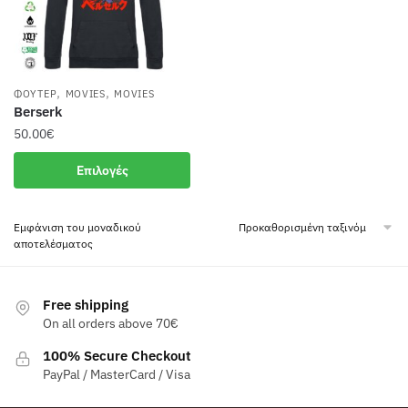
,
,
ΦΟΎΤΕΡ
MOVIES
MOVIES
Berserk
50.00
€
Αυτό
Επιλογές
το
προϊόν
Εμφάνιση του μοναδικού
έχει
αποτελέσματος
πολλαπλές
παραλλαγές.
Οι
Free shipping
επιλογές
On all orders above 70€
μπορούν
100% Secure Checkout
να
PayPal / MasterCard / Visa
επιλεγούν
στη