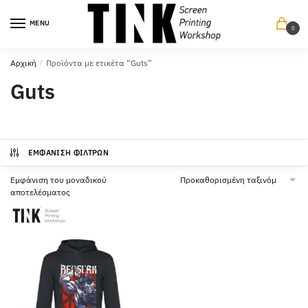
Περπατήστε
Περπατήστε
στην
στο
MENU
0
πλοήγηση
περιεχόμενο
Αρχική
/
Προϊόντα με ετικέτα “Guts”
Guts
ΕΜΦΆΝΙΣΗ ΦΊΛΤΡΩΝ
Εμφάνιση του μοναδικού
αποτελέσματος