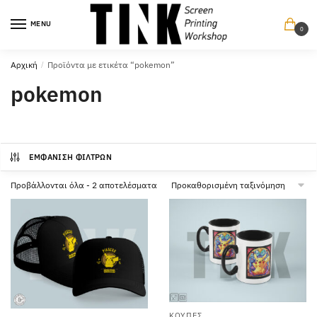
Περπατήστε
Περπατήστε
στην
στο
MENU
0
πλοήγηση
περιεχόμενο
Αρχική
/
Προϊόντα με ετικέτα “pokemon”
pokemon
ΕΜΦΆΝΙΣΗ ΦΊΛΤΡΩΝ
Προβάλλονται όλα - 2 αποτελέσματα
ΚΟΎΠΕΣ