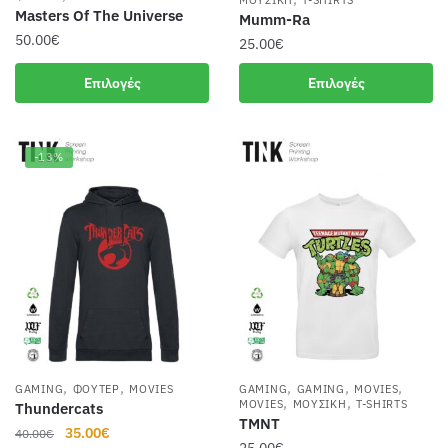
Masters Of The Universe
Mumm-Ra
προϊόντος
προϊόντος
50.00
€
25.00
€
Αυτό
Αυτό
Επιλογές
Επιλογές
το
το
προϊόν
προϊόν
έχει
έχει
-13%
πολλαπλές
πολλαπλές
παραλλαγές.
παραλλαγές.
Οι
Οι
επιλογές
επιλογές
μπορούν
μπορούν
να
να
επιλεγούν
επιλεγούν
στη
στη
σελίδα
σελίδα
του
,
,
,
,
,
του
GAMING
ΦΟΎΤΕΡ
MOVIES
GAMING
GAMING
MOVIES
,
,
MOVIES
ΜΟΥΣΙΚΉ
T-SHIRTS
Thundercats
προϊόντος
προϊόντος
TMNT
Original
Η
35.00
€
40.00
€
25.00
€