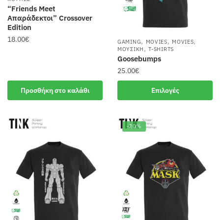
“Friends Meet
Απαράδεκτοι” Crossover
Edition
18.00
€
,
,
,
GAMING
MOVIES
MOVIES
,
ΜΟΥΣΙΚΉ
T-SHIRTS
Goosebumps
25.00
€
Αυτό
Προσθήκη στο καλάθι
Επιλογές
το
προϊόν
έχει
-20%
πολλαπλές
παραλλαγές.
Οι
επιλογές
μπορούν
να
επιλεγούν
στη