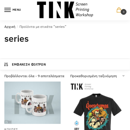
Περπατήστε
Περπατήστε
στην
στο
MENU
0
πλοήγηση
περιεχόμενο
Αρχική
/
Προϊόντα με ετικέτα “series”
series
ΕΜΦΆΝΙΣΗ ΦΊΛΤΡΩΝ
Προβάλλονται όλα - 9 αποτελέσματα
ΚΟΎΠΕΣ