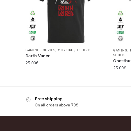
,
,
,
,
GAMING
MOVIES
ΜΟΥΣΙΚΉ
T-SHIRTS
GAMING
SHIRTS
Darth Vader
Ghostbu
25.00
€
25.00
€
Αυτό
Αυτό
το
το
προϊόν
προϊόν
έχει
Free shipping
έχει
πολλαπλές
On all orders above 70€
πολλαπλ
παραλλαγές.
παραλλα
Οι
Οι
επιλογές
επιλογέ