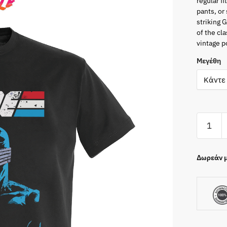
regular fi
pants, or
striking 
of the cl
vintage p
Μεγέθη
G.I
Joe
Black
T-
Δωρεάν μ
Shirt
ποσότη