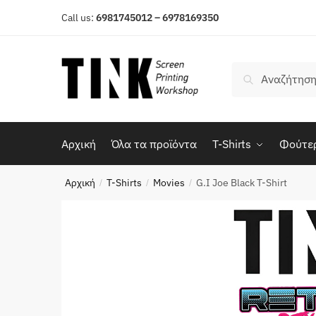
Περπατήστε
Περπατήστε
Call us:
6981745012 – 6978169350
στην
στο
πλοήγηση
περιεχόμενο
Αναζήτηση
Αναζήτηση
για:
Αρχική
Όλα τα προϊόντα
T-Shirts
Φούτε
Αρχική
T-Shirts
Movies
G.I Joe Black T-Shirt
/
/
/