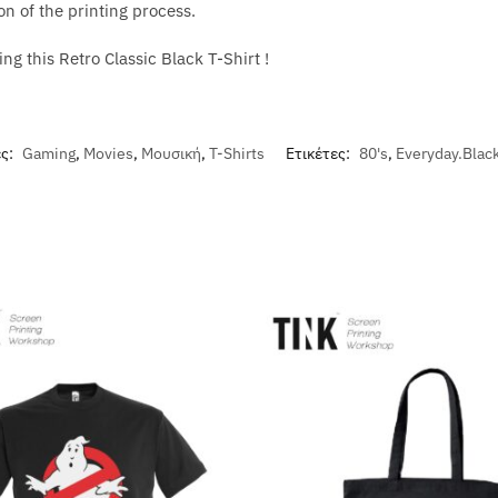
on of the printing process.
ng this Retro Classic Black T-Shirt !
ες:
Gaming
,
Movies
,
Μουσική
,
T-Shirts
Ετικέτες:
80's
,
Everyday.Blac