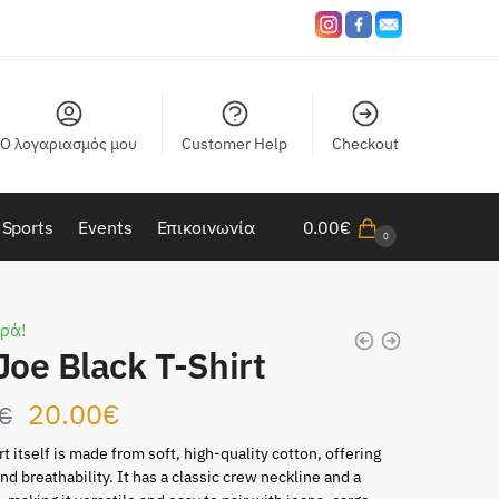
Ο λογαριασμός μου
Customer Help
Checkout
Sports
Events
Επικοινωνία
0.00
€
0
ρά!
Joe Black T-Shirt
Original
Η
20.00
€
€
price
τρέχουσα
t itself is made from soft, high-quality cotton, offering
nd breathability. It has a classic crew neckline and a