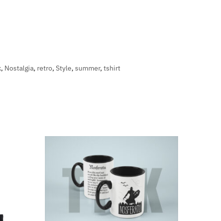
k
,
Nostalgia
,
retro
,
Style
,
summer
,
tshirt