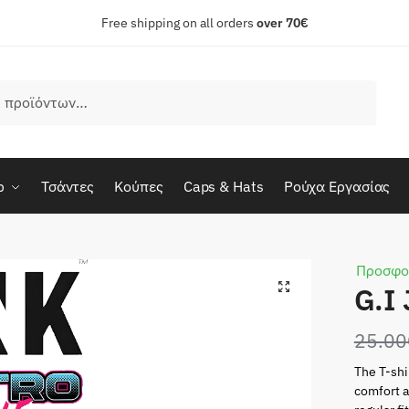
Free shipping on all orders
over 70€
ρ
Τσάντες
Κούπες
Caps & Hats
Ρούχα Εργασίας
Προσφο
G.I 
25.00
The T-shir
comfort a