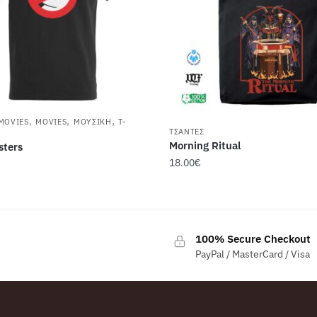
,
,
,
MOVIES
MOVIES
ΜΟΥΣΙΚΉ
T-
ΤΣΆΝΤΕΣ
Morning Ritual
sters
18.00
€
100% Secure Checkout
PayPal / MasterCard / Visa
ές
γές.
ς